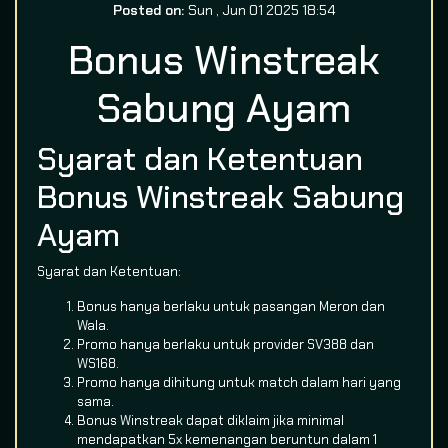
Posted on:
Sun , Jun 01 2025 18:54
Bonus Winstreak
Sabung Ayam
Syarat dan Ketentuan
Bonus Winstreak Sabung
Ayam
Syarat dan Ketentuan:
Bonus hanya berlaku untuk pasangan Meron dan
Wala.
Promo hanya berlaku untuk provider SV388 dan
WS168.
Promo hanya dihitung untuk match dalam hari yang
sama.
Bonus Winstreak dapat diklaim jika minimal
mendapatkan 5x kemenangan beruntun dalam 1