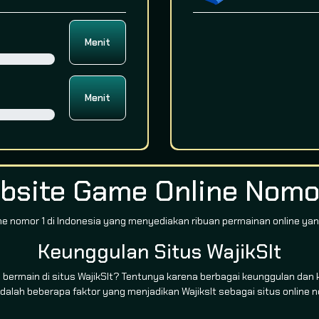
Menit
Menit
bsite Game Online Nomor 
line nomor 1 di Indonesia yang menyediakan ribuan permainan online y
Keunggulan Situs WajikSlt
bermain di situs WajikSlt? Tentunya karena berbagai keunggulan dan k
 ini adalah beberapa faktor yang menjadikan Wajikslt sebagai situs onlin