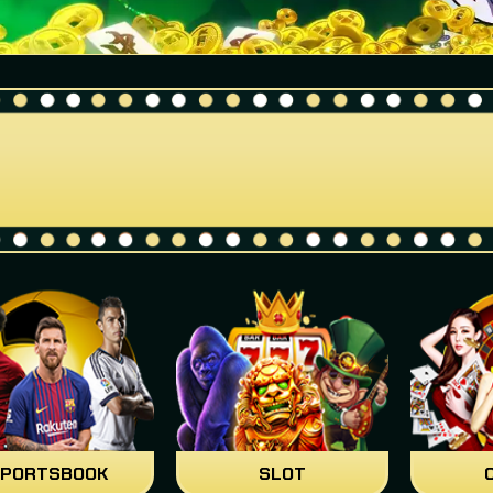
PORTSBOOK
SLOT